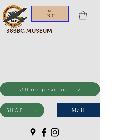
ME
NU
385BG MUSEUM
Öffnungszeiten
Mail
SHOP