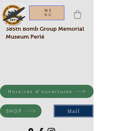
ME
NU
385th Bomb Group Memorial
Museum Perlé
Horaires d'ouvertures
Mail
SHOP