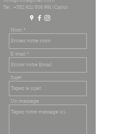
385bgmm@gmail.com
Tel.:
+352 621 506 991
(Carlo)
Nom
E-mail
Sujet
Un message