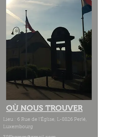
OÙ NOUS TROUVER
Lieu : 6 Rue de l'Église, L-8826 Perlé,
Luxembourg