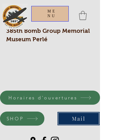
ME
NU
385th Bomb Group Memorial
Museum Perlé
Horaires d'ouvertures
Mail
SHOP