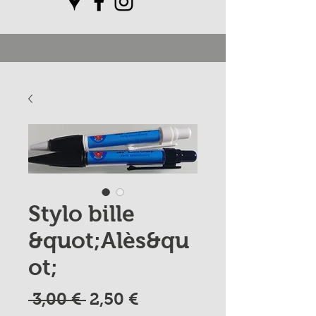
Stylo bille
&quot;Alès&qu
ot;
Prix
Prix
 3,00 € 
2,50 €