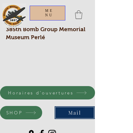
ME
NU
385th Bomb Group Memorial
Museum Perlé
Horaires d'ouvertures
Mail
SHOP